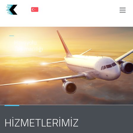
Havayolu
Taşımacılığı
Kuzey Trans hava kargo hizmetlerinde de en güvenli hizmeti en
uygun ücretlerle ve esnek koşullarla sunuyor. Hava kargo
taşımacılığında güçlü ve uzman kadrosuyla, dünyayı
avuçlarınızın içinde hissedin!
HIZMETLERIMIZ