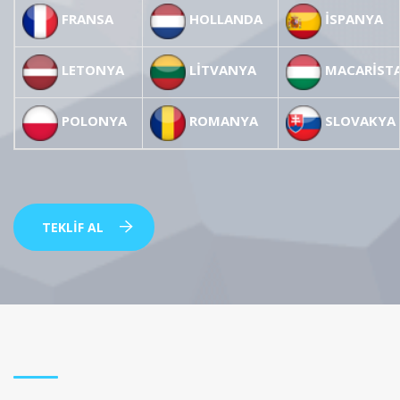
FRANSA
HOLLANDA
İSPANYA
LETONYA
LİTVANYA
MACARİST
POLONYA
ROMANYA
SLOVAKYA
TEKLIF AL