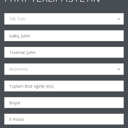
Yük Türü
Incoterms