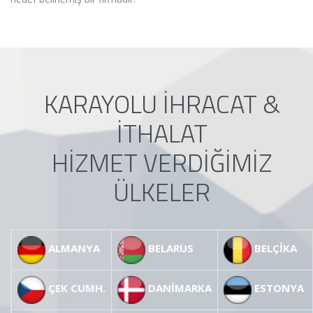
KARAYOLU İHRACAT &
İTHALAT
HİZMET VERDİĞİMİZ
ÜLKELER
ALMANYA
BELARUS
BELÇİKA
ÇEK CUMH.
DANİMARKA
ESTONYA